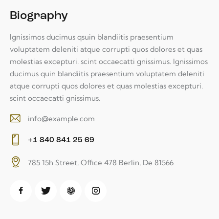
Biography
Ignissimos ducimus qsuin blandiitis praesentium
voluptatem deleniti atque corrupti quos dolores et quas
molestias excepturi. scint occaecatti gnissimus. Ignissimos
ducimus quin blandiitis praesentium voluptatem deleniti
atque corrupti quos dolores et quas molestias excepturi.
scint occaecatti gnissimus.
info@example.com
E-
+1 840 841 25 69
m
Ph
ail:
785 15h Street, Office 478 Berlin, De 81566
on
A
e:
dd
re
ss: