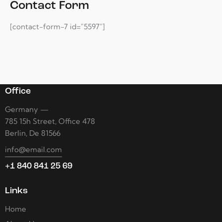
Contact Form
[contact-form-7 id="5597"]
Office
Germany —
785 15h Street, Office 478
Berlin, De 81566
info@email.com
+1 840 841 25 69
Links
Home